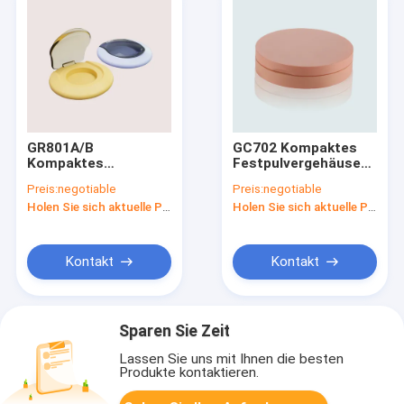
GR801A/B
GC702 Kompaktes
Kompaktes
Festpulvergehäuse
Festpulvergehäuse
mit Spiegel
Preis:
negotiable
Preis:
negotiable
Kunststoff-ABS-
Holen Sie sich aktuelle Preis
Holen Sie sich aktuelle Preis
Basis
Kontakt
Kontakt
Sparen Sie Zeit
Lassen Sie uns mit Ihnen die besten
Produkte kontaktieren.