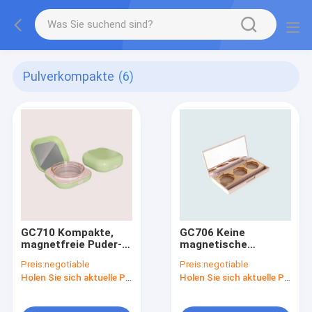
Pulverkompakte
(6)
GC710 Kompakte,
GC706 Keine
magnetfreie Puder-
magnetische
Kompakt-Dose mit
kompakte
Preis:
negotiable
Preis:
negotiable
Spiegel
Festpulverhülle mit
Holen Sie sich aktuelle Preis
Holen Sie sich aktuelle Preis
Spiegel