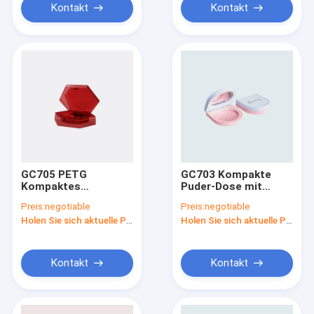
Kontakt
Kontakt
GC705 PETG
GC703 Kompakte
Kompaktes
Puder-Dose mit
Festpulvergehäuse
Spiegel
Preis:
negotiable
Preis:
negotiable
Rot Farbe
Holen Sie sich aktuelle Preis
Holen Sie sich aktuelle Preis
Kontakt
Kontakt