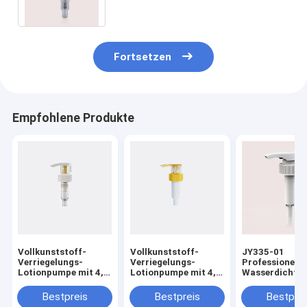
gewelltes glattes Aluminium
Fortsetzen
Empfohlene Produkte
Vollkunststoff-
Vollkunststoff-
JY335-01
Verriegelungs-
Verriegelungs-
Professionelle
Lotionpumpe mit 4,0
Lotionpumpe mit 4,0
Wasserdichte
± 0,60 ml/T
± 0,50 ml/T
Kunststoff Lot
Ausstoßrate für den
Ausstoßrate für den
Pumpe nach u
Bestpreis
Bestpreis
Bestprei
professionellen
professionellen
Schloss