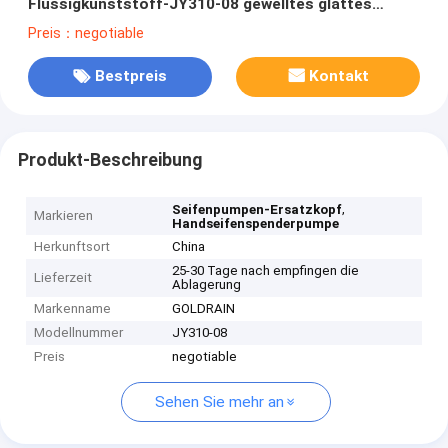
Flüssigkunststoff-JY310-08 gewelltes glattes
Aluminium
Preis：negotiable
Bestpreis
Kontakt
Produkt-Beschreibung
,
Seifenpumpen-Ersatzkopf
Markieren
Handseifenspenderpumpe
Herkunftsort
China
25-30 Tage nach empfingen die
Lieferzeit
Ablagerung
Markenname
GOLDRAIN
Modellnummer
JY310-08
Preis
negotiable
Sehen Sie mehr an