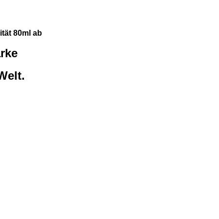
ität 80ml ab
rke
elt.