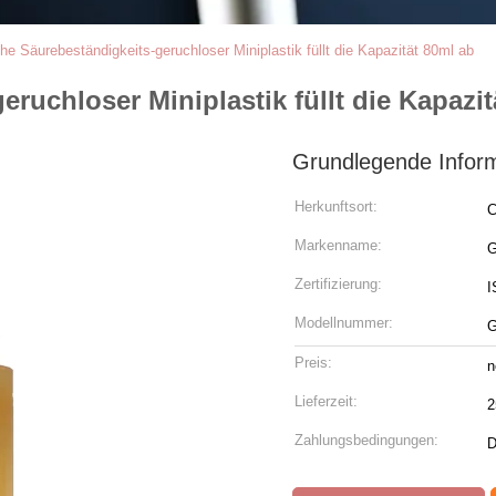
e Säurebeständigkeits-geruchloser Miniplastik füllt die Kapazität 80ml ab
uchloser Miniplastik füllt die Kapazit
Grundlegende Infor
Herkunftsort:
C
Markenname:
Zertifizierung:
I
Modellnummer:
G
Preis:
n
Lieferzeit:
2
Zahlungsbedingungen:
D