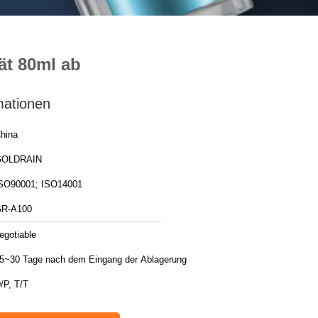
ät 80ml ab
mationen
hina
GOLDRAIN
SO90001; ISO14001
R-A100
egotiable
5~30 Tage nach dem Eingang der Ablagerung
/P, T/T