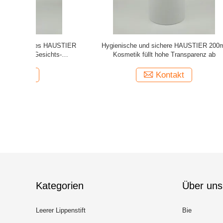
IER 200ml
Kosmetische Flasche des Haustier-200ml mit
Bereifte, m
enz ab
niedriger Beförderung zu O2, CO2 und Wasser-
gut entwor
zu Dampf
Kontakt
Kategorien
Über uns
Leerer Lippenstift
Bie