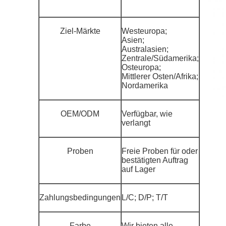
Ziel-Märkte
Westeuropa;
Asien;
Australasien;
Zentrale/Südamerika;
Osteuropa;
Mittlerer Osten/Afrika;
Nordamerika
OEM/ODM
Verfügbar, wie
verlangt
Proben
Freie Proben für oder
bestätigten Auftrag
auf Lager
Zahlungsbedingungen
L/C; D/P; T/T
Farbe
Wir bieten alle