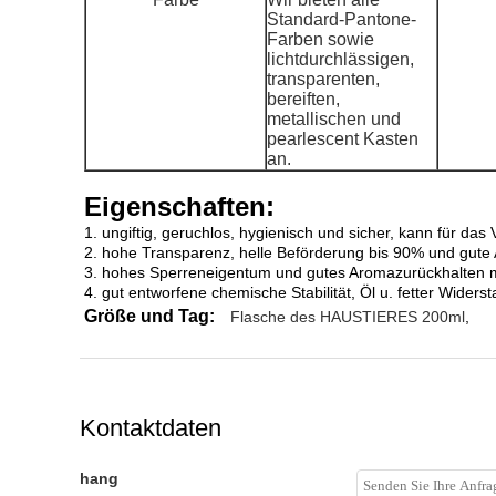
Standard-Pantone-
Farben sowie
lichtdurchlässigen,
transparenten,
bereiften,
metallischen und
pearlescent Kasten
an.
Eigenschaften:
1. ungiftig, geruchlos, hygienisch und sicher, kann für da
2. hohe Transparenz, helle Beförderung bis 90% und gute A
3. hohes Sperreneigentum und gutes Aromazurückhalten m
4. gut entworfene chemische Stabilität, Öl u. fetter Wide
Größe und Tag:
Flasche des HAUSTIERES 200ml
,
Kontaktdaten
hang