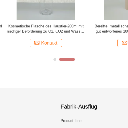
etallische HAUSTIER Kosmetik füllt
Öl u. fettes Widerstand HAU
fenes 180ml für Gesichts-Creme ab
kosmetische Flaschen/bernstein
Haustier füllt freie Proben für Vo
Kontakt
Kontakt
Fabrik-Ausflug
Product Line