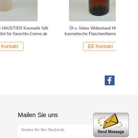
STIER
hohes Transparenz 100ml HAUSTIER
Ungiftige g
farbiges
kosmetisches Flaschen-nicht giftiges
250m
rrat ab
geruchloses für schraubende Kappe oder
Pumpe
Kontakt
Mailen Sie uns