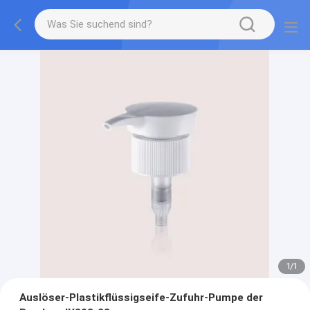
1
/
1
Auslöser-Plastikflüssigseife-Zufuhr-Pumpe der