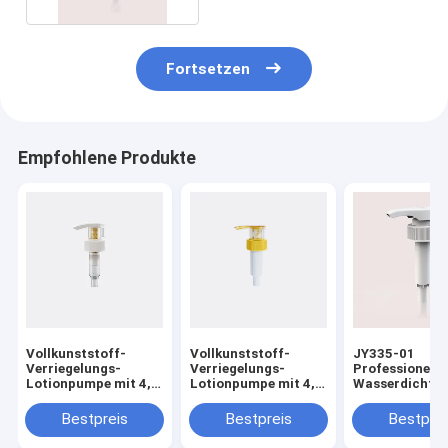
Fortsetzen
Empfohlene Produkte
Vollkunststoff-
Vollkunststoff-
JY335-01
Verriegelungs-
Verriegelungs-
Professionelle
Lotionpumpe mit 4,0
Lotionpumpe mit 4,0
Wasserdichte
± 0,60 ml/T
± 0,50 ml/T
Kunststoff Lot
Ausstoßrate für den
Ausstoßrate für den
Pumpe nach u
Bestpreis
Bestpreis
Bestprei
professionellen
professionellen
Schloss
Gebrauch
Gebrauch