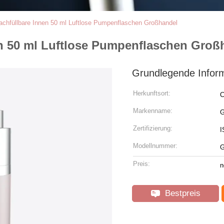
chfüllbare Innen 50 ml Luftlose Pumpenflaschen Großhandel
n 50 ml Luftlose Pumpenflaschen Groß
Grundlegende Infor
Herkunftsort:
C
Markenname:
Zertifizierung:
I
Modellnummer:
G
Preis:
n
Bestpreis