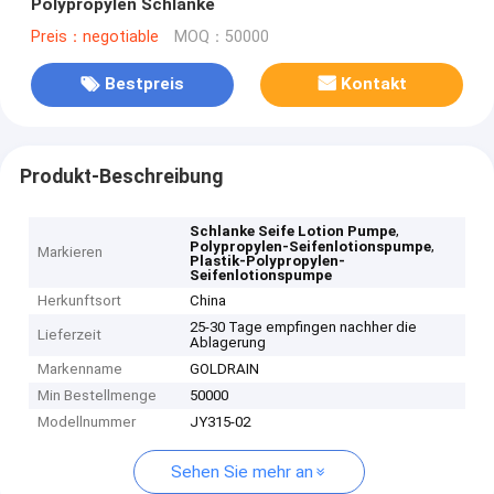
Polypropylen Schlanke
Preis：negotiable
MOQ：50000
Bestpreis
Kontakt
Produkt-Beschreibung
,
Schlanke Seife Lotion Pumpe
,
Polypropylen-Seifenlotionspumpe
Markieren
Plastik-Polypropylen-
Seifenlotionspumpe
Herkunftsort
China
25-30 Tage empfingen nachher die
Lieferzeit
Ablagerung
Markenname
GOLDRAIN
Min Bestellmenge
50000
Modellnummer
JY315-02
Sehen Sie mehr an