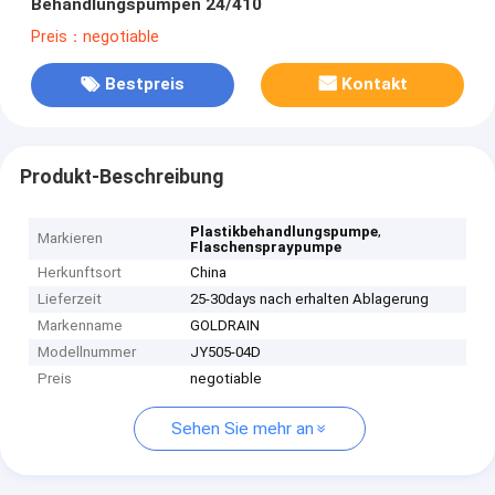
Behandlungspumpen 24/410
Preis：negotiable
Bestpreis
Kontakt
Produkt-Beschreibung
,
Plastikbehandlungspumpe
Markieren
Flaschenspraypumpe
Herkunftsort
China
Lieferzeit
25-30days nach erhalten Ablagerung
Markenname
GOLDRAIN
Modellnummer
JY505-04D
Preis
negotiable
Sehen Sie mehr an