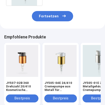
Fortsetzen
Empfohlene Produkte
JY507-02B 360
JY505-04E 24/410
JY505-01E 24
Drehzahl 20/410
Cremepumpe aus
Metallgehäuse
Kosmetische
Metall für
Cremepumpen 
Metallbehandlung
kosmetische
kosmetische
Creme Pump mit Clip
Behandlungen mit
Behandlungen 
Bestpreis
Bestpreis
Bestprei
Clip