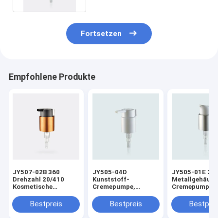
Fortsetzen
Empfohlene Produkte
JY507-02B 360
JY505-04D
JY505-01E 24
Drehzahl 20/410
Kunststoff-
Metallgehäuse
Kosmetische
Cremepumpe,
Cremepumpen 
Metallbehandlung
kosmetische
kosmetische
Creme Pump mit Clip
Behandlungspumpen
Behandlungen 
Bestpreis
Bestpreis
Bestprei
24/410