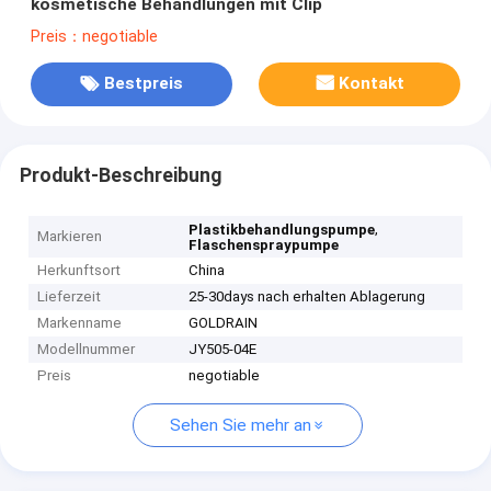
kosmetische Behandlungen mit Clip
Preis：negotiable
Bestpreis
Kontakt
Produkt-Beschreibung
,
Plastikbehandlungspumpe
Markieren
Flaschenspraypumpe
Herkunftsort
China
Lieferzeit
25-30days nach erhalten Ablagerung
Markenname
GOLDRAIN
Modellnummer
JY505-04E
Preis
negotiable
Sehen Sie mehr an